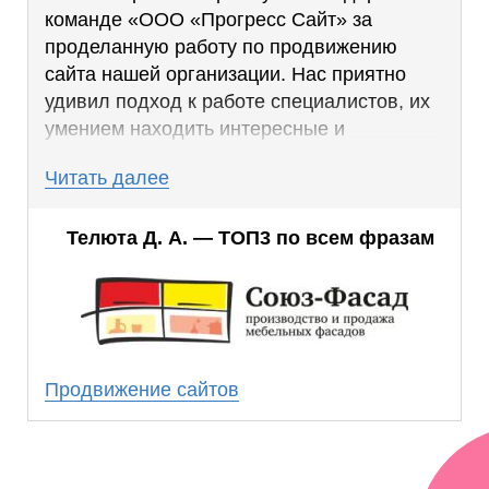
команде «ООО «Прогресс Сайт» за
проделанную работу по продвижению
сайта нашей организации. Нас приятно
удивил подход к работе специалистов, их
умением находить интересные и
эффективные решения, которые дают
Читать далее
отличные результаты.
Благодаря работе, проделанной SEO-
Телюта Д. А. — ТОП3 по всем фразам
специалистами, мы смогли добиться
стабильно высоких позиций по ключевым
запросам.
Результаты совместной работы превзошли
наши ожидания. Мы получили стабильное
Продвижение сайтов
число клиентов из поиска, которое с
каждым месяцем растет.
Надеемся на дальнейшее плодотворное