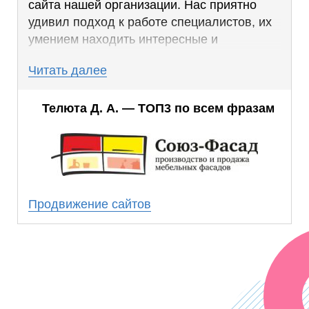
сайта нашей организации. Нас приятно
удивил подход к работе специалистов, их
умением находить интересные и
эффективные решения, которые дают
Читать далее
отличные результаты.
Благодаря работе, проделанной SEO-
Телюта Д. А. — ТОП3 по всем фразам
специалистами, мы смогли добиться
стабильно высоких позиций по ключевым
запросам.
Результаты совместной работы превзошли
наши ожидания. Мы получили стабильное
Продвижение сайтов
число клиентов из поиска, которое с
каждым месяцем растет.
Надеемся на дальнейшее плодотворное
сотрудничество!