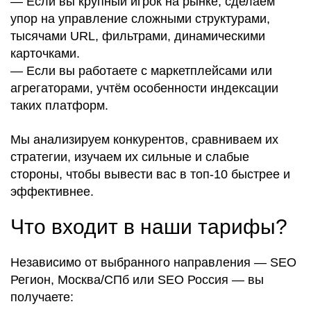
— Если вы
крупный игрок
на рынке, сделаем
упор на
управление сложными структурами
,
тысячами URL
,
фильтрами
,
динамическими
карточками
.
— Если вы работаете с
маркетплейсами или
агрегаторами
, учтём
особенности индексации
таких
платформ
.
Мы
анализируем конкурентов
,
сравниваем их
стратегии
,
изучаем их сильные и слабые
стороны
, чтобы
вывести вас в топ-10 быстрее и
эффективнее
.
Что входит в наши тарифы?
Независимо от выбранного направления —
SEO
Регион, Москва/СПб или SEO Россия
— вы
получаете: