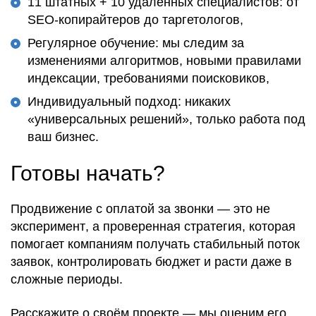
11 штатных + 10 удалённых специалистов: от
SEO-копирайтеров до таргетологов,
Регулярное обучение: мы следим за
изменениями алгоритмов, новыми правилами
индексации, требованиями поисковиков,
Индивидуальный подход: никаких
«универсальных решений», только работа под
ваш бизнес.
Готовы начать?
Продвижение с оплатой за звонки — это
не
эксперимент
, а
проверенная стратегия
, которая
помогает компаниям
получать
стабильный поток
заявок
,
контролировать бюджет
и
расти даже в
сложные периоды
.
Расскажите о своём проекте
— мы
оценим его